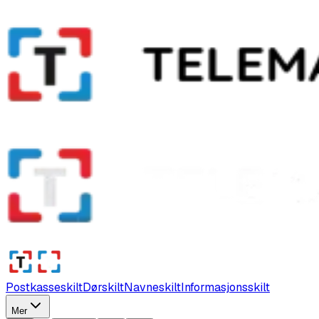
Postkasseskilt
Dørskilt
Navneskilt
Informasjonsskilt
Mer