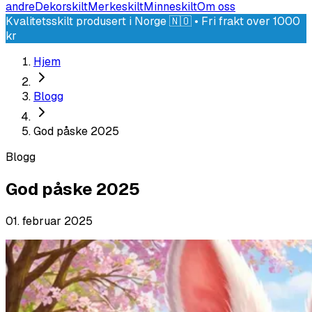
andre
Dekorskilt
Merkeskilt
Minneskilt
Om oss
Kvalitetsskilt produsert i Norge 🇳🇴 • Fri frakt over 1000
kr
Hjem
Blogg
God påske 2025
Blogg
God påske 2025
01. februar 2025