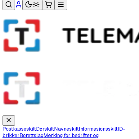
Postkasseskilt
Dørskilt
Navneskilt
Informasjonsskilt
ID-
brikker
Borettslag
Merking for bedrifter og