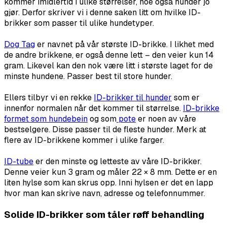
kommer imidlertid i ulike størrelser, noe også hunder jo
gjør. Derfor skriver vi i denne saken litt om hvilke ID-
brikker som passer til ulike hundetyper.
Dog Tag
er navnet på vår største ID-brikke. I likhet med
de andre brikkene, er også denne lett – den veier kun 14
gram. Likevel kan den nok være litt i største laget for de
minste hundene. Passer best til store hunder.
Ellers tilbyr vi en rekke
ID-brikker til hunder
som er
innenfor normalen når det kommer til størrelse.
ID-brikke
formet som hundebein
og som
pote
er noen av våre
bestselgere. Disse passer til de fleste hunder. Merk at
flere av ID-brikkene kommer i ulike farger.
ID-tube
er den minste og letteste av våre ID-brikker.
Denne veier kun 3 gram og måler 22 × 8 mm. Dette er en
liten hylse som kan skrus opp. Inni hylsen er det en lapp
hvor man kan skrive navn, adresse og telefonnummer.
Solide ID-brikker som tåler røff behandling