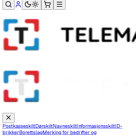
Postkasseskilt
Dørskilt
Navneskilt
Informasjonsskilt
ID-
brikker
Borettslag
Merking for bedrifter og