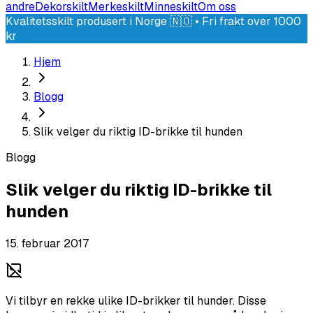
andre
Dekorskilt
Merkeskilt
Minneskilt
Om oss
Kvalitetsskilt produsert i Norge 🇳🇴 • Fri frakt over 1000
kr
Hjem
Blogg
Slik velger du riktig ID-brikke til hunden
Blogg
Slik velger du riktig ID-brikke til
hunden
15. februar 2017
Vi tilbyr en rekke ulike ID-brikker til hunder. Disse