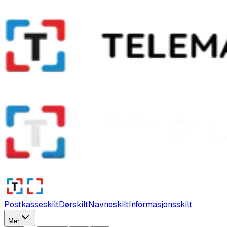
Postkasseskilt
Dørskilt
Navneskilt
Informasjonsskilt
Mer