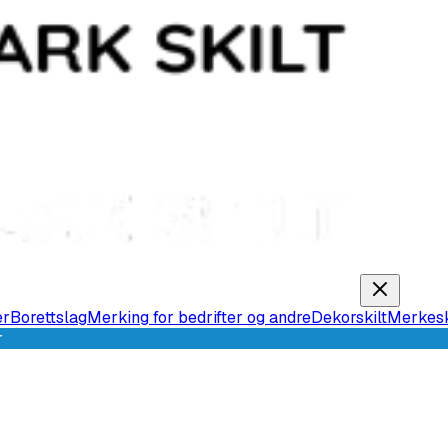
er
Borettslag
Merking for bedrifter og andre
Dekorskilt
Merkesk
r